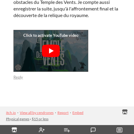
obstacles du Temple des Vents. Je compte aussi
enregistrer la suite, jusqu'à l'affrontement final et la
découverte de la relique du royaume.
Reply
itch.io
·
View all by cendrones
·
Report
·
Embed
Physical games
›
$15 or less