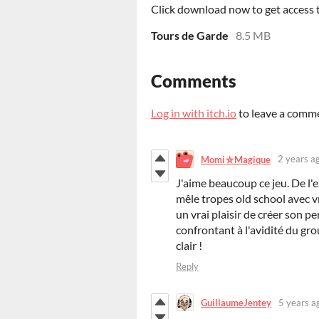
Click download now to get access to
Tours de Garde
8.5 MB
Comments
Log in with itch.io
to leave a comm
2 years a
Momi⛥Magique
J'aime beaucoup ce jeu. De l'
mêle tropes old school avec 
un vrai plaisir de créer son p
confrontant à l'avidité du g
clair !
Reply
GuillaumeJentey
5 years a