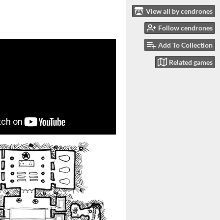
View all by cendrones
Follow cendrones
Add To Collection
Related games